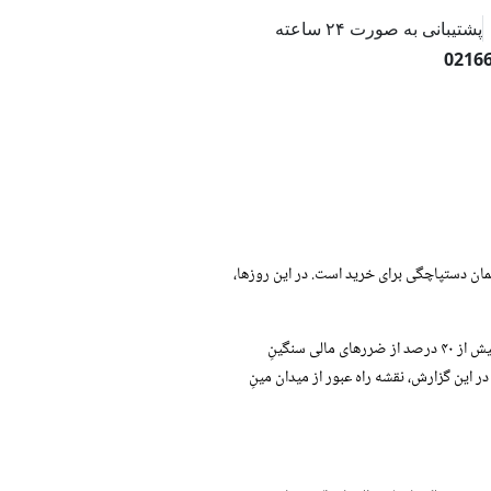
پشتیبانی به صورت ۲۴ ساعته
0216
مان دستپاچگی برای خرید است. در این روزها،
اما واقعیت تلخ این است: در روزهای جنگی و پرالتهاب، خطرِ "نخریدن"، بسیار کمتر از خطرِ "اشتباه خریدن" است. آمارها نشان می‌دهد بیش از ۴۰ درصد از ضررهای مالی سنگینِ
در این گزارش، نقشه راه عبور از میدان مینِ