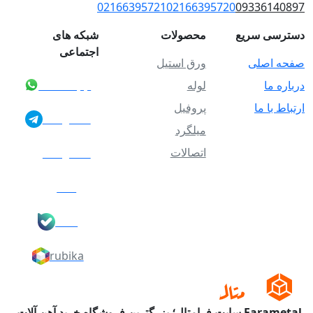
02166395721
02166395720
09336140897
دسترسی سریع
محصولات
شبکه های
اجتماعی
صفحه اصلی
ورق استیل
درباره ما
لوله
whatsapp
ارتباط با ما
پروفیل
telegram
میلگرد
اتصالات
instgram
eita
bale
rubika
Farametal سایت فرامتال؛ بزرگترین فروشگاه خرید آهن آلات