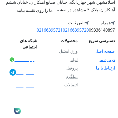
اسلامشهر، شهر چهاردانگه، خیابان صنایع آهنکاران، خیابان ششم
آهنکاران، پلاک ۴ مشاهده در نقشه
ما را روی نقشه بیابید
همراه
تلفن ثابت
02166395721
02166395720
09336140897
دسترسی سریع
محصولات
شبکه های
اجتماعی
صفحه اصلی
ورق استیل
درباره ما
لوله
whatsapp
ارتباط با ما
پروفیل
telegram
میلگرد
اتصالات
instgram
eita
bale