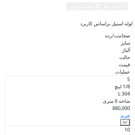
فیلتر ها
محاسبه وزن
لوله استیل براساس کاربرد
ضخامت/رده
سایز
آلیاژ
حالت
قیمت
عملیات
5
1/8 اینچ
304 L
شاخه 6 متری
880,000
خرید
10