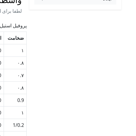
لطفا برای ا
پروفیل استیل 304
ضخامت
ا
10
۱
10
۰.۸
20
۰.۷
20
۰.۸
20
0.9
20
۱
20
1/0.2