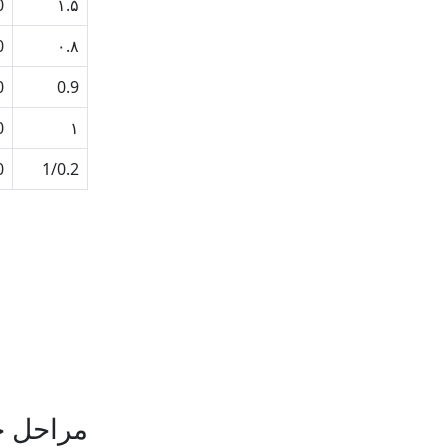
20
۱.۵
30
۰.۸
30
0.9
30
۱
30
1/0.2
مراحل خر