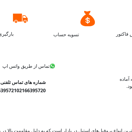
فاکتور
بارگیر
تسویه حساب
تماس از طریق واتس اپ
ه صورت ۲۴ ساعته آماده
شماره های تماس تلفنی
د.
6395721
02166395720
یکی از محبوب‌ترین انواع پروفیل‌های استیل در بازار است که به دلیل مقاومت بالا