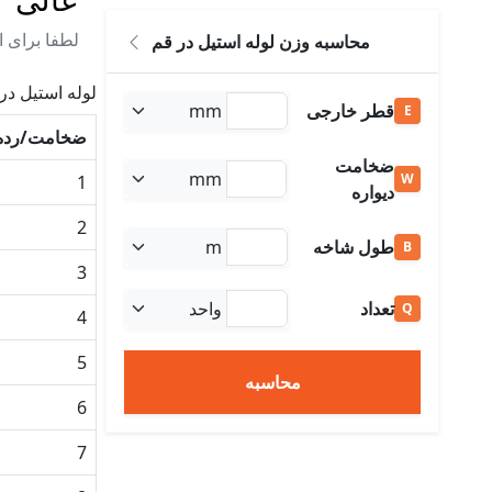
لطفا برای ا
محاسبه وزن لوله استیل در قم
لوله استیل در
قطر خارجی
E
ضخامت/رده
ضخامت
W
1
دیواره
2
طول شاخه
B
3
تعداد
Q
4
5
محاسبه
6
7