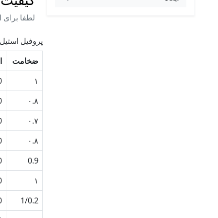
لطفا برای ا
پروفیل استیل
ضخامت
ا
10
۱
10
۰.۸
20
۰.۷
20
۰.۸
20
0.9
20
۱
20
1/0.2