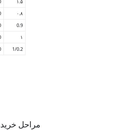
20
۱.۵
30
۰.۸
30
0.9
30
۱
30
1/0.2
مراحل خرید 