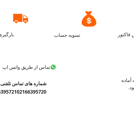
فاکتور
بارگیر
تسویه حساب
تماس از طریق واتس اپ
ه صورت ۲۴ ساعته آماده
شماره های تماس تلفنی
د.
6395721
02166395720