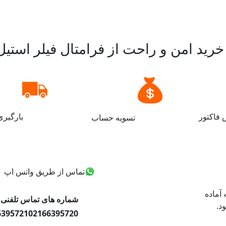
رید امن و راحت از فرامتال فیلر استیل 08L
فاکتور
بارگیر
تسویه حساب
تماس از طریق واتس اپ
ه صورت ۲۴ ساعته آماده
شماره های تماس تلفنی
د.
6395721
02166395720