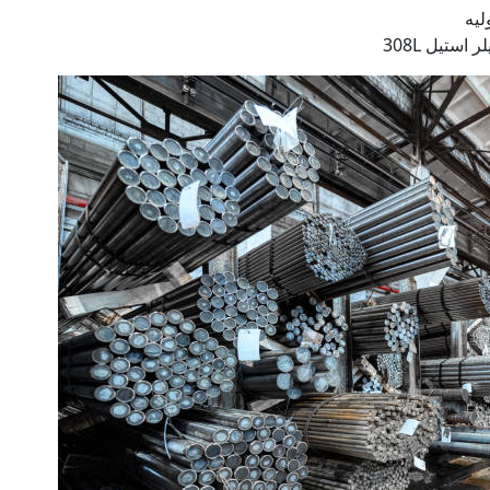
لیه
استیل 308L