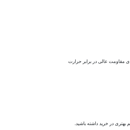
 محصولی، آنالیز مشخصات فنی آن از اهمیت بالایی برخوردار است. فیلر استیل 308L دارای مقاومت عالی در برابر حرارت