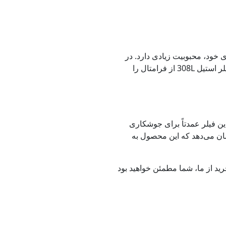
الای خود، محبوبیت زیادی دارد. در
این مقاله به بررسی ویژگی‌ها، مشخصات فنی و قیمت این محصول می‌پردازیم و همچنین مزایای خرید فیلر استیل 308L از فرامتال را
رد. این فیلر عمدتاً برای جوشکاری
کار می‌کنند. مقایسه فیلر استیل 308L با انواع مشابه نشان می‌دهد که این محصول به
ست. با خرید از ما، شما مطمئن خواهید بود